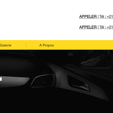
APPELER
|
Tél : +2
APPELER
|
Tél : +2
Galerie
A Propos
T