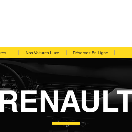
ures
Nos Voitures Luxe
Réservez En Ligne
RENAUL